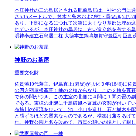
本庄神社の二の鳥居とされる肥前鳥居は、神社の門に通じ
さ5.15メートルで、笠木と島木および柱・貫(ぬき)
あり、下部になるにつれて次第に太くなり基部は埋め込
れているが、本庄神社の烏居は、古い造立銘を有する鳥
明神奉建立石烏居二柱 大徳本主鍋鳴加賀守豊臣朝臣直茂
神野のお茶屋
重要文化財
佐賀藩10代藩主、鍋島直正(閑叟)が弘化３年(1846
の四方廻屋根藁葺１棟の２棟からなり、この２棟を瓦葺
で床の間がつき、この主室の北側に４間に１間の畳の副
である。東棟の北隅に千鳥破風本瓦葺の玄関が付いてい
布施川の清流をひいて、池、小山を造り、石と樹木を配
と感ずるほどの質素なものであるが、構築は藩をあげての
れ、神野公園と名を改めて、市民の憩いの場として親し