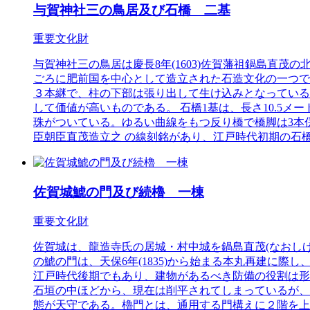
与賀神社三の鳥居及び石橋 二基
重要文化財
与賀神社三の鳥居は慶長8年(1603)佐賀藩祖鍋島直茂
ごろに肥前国を中心として造立された石造文化の一つで
３本継で、柱の下部は張り出して生け込みとなっている
して価値が高いものである。 石橋1基は、長さ10.5メー
珠がついている。ゆるい曲線をもつ反り橋で橋脚は3本
臣朝臣直茂造立之 の線刻銘があり、江戸時代初期の石
佐賀城鯱の門及び続櫓 一棟
重要文化財
佐賀城は、龍造寺氏の居城・村中城を鍋島直茂(なおしげ)
の鯱の門は、天保6年(1835)から始まる本丸再建に際
江戸時代後期でもあり、建物があるべき防備の役割は形
石垣の中ほどから、現在は削平されてしまっているが、北
態が天守である。櫓門とは、通用する門構えに２階を上