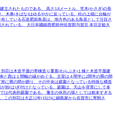
されたものである。 高さ3.8メートル、笠木(かさぎ)の長
り、木鼻(きばな)はゆるやかに反っている。柱の上端に台輪が
分布している石造肥前鳥居は、地方色のある鳥居として注目さ
されている。 大日本國鎮西肥前州佐賀郡与賀荘 本荘淀姫大
る。別荘は木造平屋の寄棟造り藁葺(わらぶき)１棟と木造平屋建
、南と西は１間幅の縁がめぐる。主室は４間半に2間半の畳の間
方形に畳の間が廻り、その中央は庭園となっている特殊な構造
が矧(は)ぎ付けとなっている。庭園は、天山を背景にして多
では代表的庭園である。 藩主の休息の場としては粗末すぎる
の別荘は大正12年(1923)に鍋島家から佐賀市に寄附さ