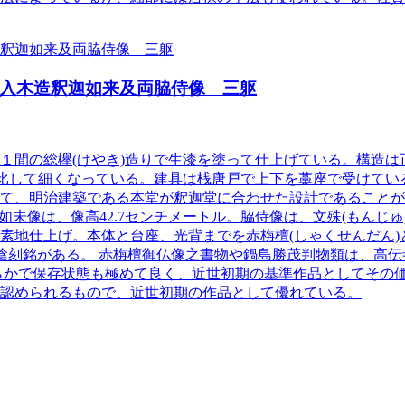
入木造釈迦如来及両脇侍像 三躯
１間の総欅(けやき)造りで生漆を塗って仕上げている。構造
に比して細くなっている。建具は桟唐戸で上下を藁座で受けてい
て、明治建築である本堂が釈迦堂に合わせた設計であることが
如未像は、像高42.7センチメートル。脇侍像は、文殊(もんじゅ)
素地仕上げ。本体と台座、光背までを赤栴檀(しゃくせんだん)
尉国次)陰刻銘がある。 赤栴檀御仏像之書物や鍋島勝茂判物類は、
らかで保存状態も極めて良く、近世初期の基準作品としてその価
認められるもので、近世初期の作品として優れている。