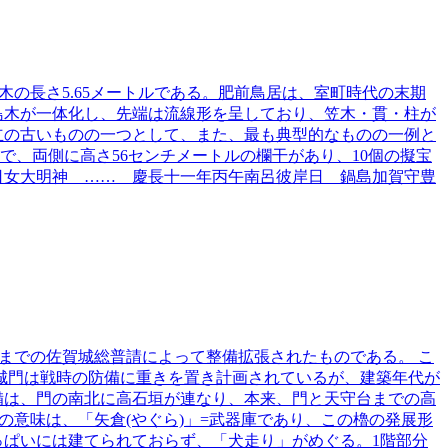
笠木の長さ5.65メートルである。肥前鳥居は、室町時代の末期
島木が一体化し、先端は流線形を呈しており、笠木・貫・柱が
立の古いものの一つとして、また、最も典型的なものの一例と
トルで、両側に高さ56センチメートルの欄干があり、10個の擬宝
日女大明神 …… 慶長十一年丙午南呂彼岸日 鍋島加賀守豊
16年までの佐賀城総普請によって整備拡張されたものである。 こ
本来、城門は戦時の防備に重きを置き計画されているが、建築年代が
備は、門の南北に高石垣が連なり、本来、門と天守台までの高
の意味は、「矢倉(やぐら)」=武器庫であり、この櫓の発展形
っぱいには建てられておらず、「犬走り」がめぐる。1階部分