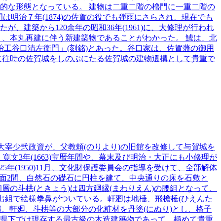
的な形態となっている。 建物は二重二階の櫓門に一重二階の
門は明治７年(1874)の佐賀の役でも弾雨にさらされ、現在でも
建築から120余年の昭和36年(1961)に、大修理が行われ
く、本丸再建に伴う新建築物であることがわかった。 鯱は、北
者「冶工谷口清左衛門」(刻銘)とあった。谷口家は、佐賀藩の御用
に往時の佐賀城をしのぶにたる佐賀城の建物遺構として貴重で
)大宰少弐政資が、父教頼(のりより)の旧館を改修して与賀城を
寛文3年(1663)宝暦年間や、幕末及び明治・大正にも小修理が
年(1950)11月、文化財保護委員会の指導を受けて、全部解体
、側面2間、白然石の礎石に円柱を建て、中央通りの床を石敷と
の斗栱(ときょう)は四方廻縁(まわりえん)の腰組となって、
出組で絵様拳鼻がついている。軒廻は地棰、飛檐棰(ひえんた
部、軒廻、斗栱等の大部分の化粧材を丹塗(にぬり)とし、格子
県下では現存する最古級の木造建築物であって、極めて貴重