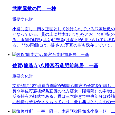
武家屋敷の門 一棟
重要文化財
小路に面し、南を正面として設けられている武家屋敷の
となっている。貫の上に肘木(ひじき)をとおして軒桁(
る。両側の破風(はふ)に懸魚(げぎょ)が用いられて
る。 門の両側には、棧(さん)瓦葺の塀も残存してい
佐賀(龍造寺)八幡宮石造肥前鳥居 一基
重要文化財
文治3年(1187)龍造寺季家が鶴岡八幡宮の分霊を勧請
長９年佐賀藩祖鍋島直茂の北方藤女（陽泰院）の奉献にな
反る特有の様式である。貫は三本継ぎで中央部分は後補
に独特な華やかさをもっており、最も典型的なものの一