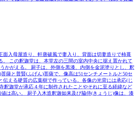
は正面入母屋造り、軒唐破風で妻入り、背面は切妻造りで柿葺
る。 この釈迦堂は、本堂左の三間の室内中央に据え置かれて
うかがえる。 厨子は、外側を黒漆、内側を金泥塗りとし、釈
菩薩と普賢(ふげん)菩薩で、像高は51センチメートルと50セ
と伝える硬質の広葉樹で作っている。各像の光背には承応(じ
高伝寺釈迦堂が承応４年に制作されたことやそれに至る経緯など
値は高い。 厨子入木造釈迦如来及び脇侍(きょうじ)像は、漆