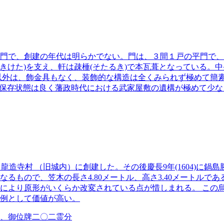
門で、創建の年代は明らかでない。門は、３間１戸の平門で、
のきけた)を支え、軒は疎棰(そたるき)で本瓦葺となっている
いる以外は、飾金具もなく、装飾的な構造は全くみられず極めて
て、保存状態は良く藩政時代における武家屋敷の遺構が極めて少
し、龍造寺村 （旧城内）に創建した。その後慶長9年(1604)に
るもので、笠木の長さ4.80メートル、高さ3.40メートル
により原形がいくらか改変されている点が惜しまれる。 この
例として価値が高い。