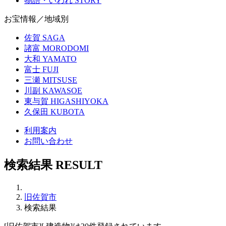
物語・いわれ
STORY
お宝情報／地域別
佐賀
SAGA
諸富
MORODOMI
大和
YAMATO
富士
FUJI
三瀬
MITSUSE
川副
KAWASOE
東与賀
HIGASHIYOKA
久保田
KUBOTA
利用案内
お問い合わせ
検索結果
RESULT
旧佐賀市
検索結果