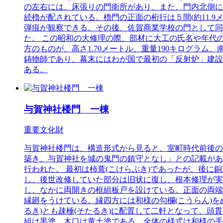
の左右には、床張りの門衛所があり、また、門内北側に
続櫓が配されている。櫓門の正面の桁行は５間(約11.9メ
弾痕が観察できる。その後、佐賀商業学校の門として同校
た。 この昭和の大修理の際、部材に大工の氏名や年代
方のものが、高さ1.70メートル、重量190キログラム
鋳物師であり、幕末にはわが国で最初の「反射炉」建設
ある。
与賀神社楼門 一棟
重要文化財
与賀神社楼門は、構造形式から見ると、室町時代前後のも
築き、与賀神社を城の鬼門の鎮守となし」との記載があり、
行われた。 最初は柿葺(こけらぶき)であったが、後に銅
し、後世改修していた部分は旧状に復し、根本修理が実施さ
し、なかに両開きの框組板戸を設けている。正面の両端間
縁廻をうけている。縁四方には和様の勾欄(こうらん)
るき)とも疎棰(そたるき)に配置して二軒となって、頭
組は黒塗、木口は黄土塗である。全体の様式は和様の手