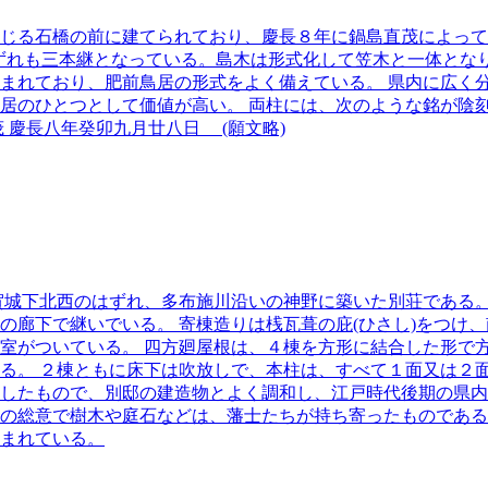
る石橋の前に建てられており、慶長８年に鍋島直茂によって建立
はいずれも三本継となっている。島木は形式化して笠木と一体とな
まれており、肥前鳥居の形式をよく備えている。 県内に広く
居のひとつとして価値が高い。 両柱には、次のような銘が陰刻
 慶長八年癸卯九月廿八日 (願文略)
)に佐賀城下北西のはずれ、多布施川沿いの神野に築いた別荘であ
の廊下で継いでいる。 寄棟造りは桟瓦葺の庇(ひさし)をつけ
室がついている。 四方廻屋根は、４棟を方形に結合した形で
る。 ２棟ともに床下は吹放しで、本柱は、すべて１面又は２面
したもので、別邸の建造物とよく調和し、江戸時代後期の県内
総意で樹木や庭石などは、藩士たちが持ち寄ったものである。こ
まれている。