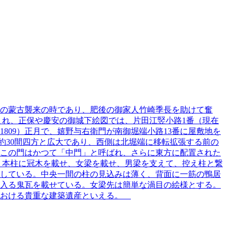
紀の蒙古襲来の時であり、肥後の御家人竹崎季長を助けて奮
まれ、正保や慶安の御城下絵図では、片田江竪小路1番（現在
1809）正月で、嬉野与右衛門が南御堀端小路13番に屋敷地を
は、約30間四方と広大であり、西側は北堀端に移転拡張する前の
この門はかつて「中門」と呼ばれ、さらに東方に配置された
。本柱に冠木を載せ、女梁を載せ、男梁を支えて、控え柱と繋
している。中央一間の柱の見込みは薄く、背面に一筋の鴨居
入る鬼瓦を載せている。女梁先は簡単な渦目の絵様とする。
における貴重な建築遺産といえる。