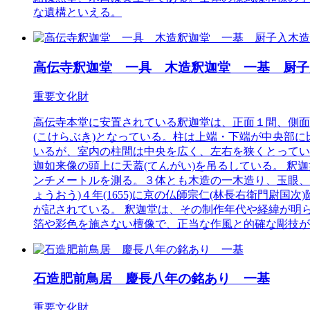
な遺構といえる。
高伝寺釈迦堂 一具 木造釈迦堂 一基 厨子
重要文化財
高伝寺本堂に安置されている釈迦堂は、正面１間、側面
(こけらぶき)となっている。柱は上端・下端が中央部
いるが、室内の柱間は中央を広く、左右を狭くとってい
迦如来像の頭上に天蓋(てんがい)を吊るしている。 釈迦
ンチメートルを測る。３体とも木造の一木造り、玉眼、
ょうおう)４年(1655)に京の仏師宗仁(林長右衛門
が記されている。 釈迦堂は、その制作年代や経緯が明
箔や彩色を施さない檀像で、正当な作風と的確な彫技が
石造肥前鳥居 慶長八年の銘あり 一基
重要文化財