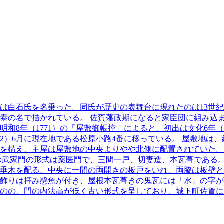
は白石氏を名乗った。同氏が歴史の表舞台に現れたのは13世
泰の名で描かれている。 佐賀藩政期になると家臣団に組み込
和8年（1771）の「屋敷御帳控」によると、初出は文化6年（
1832）6月に現在地である松原小路4番に移っている。 屋敷地
を構え、主屋は屋敷地の中央よりやや北側に配置されていた。
の武家門の形式は薬医門で、三間一戸、切妻造、本瓦葺である
垂木を配る。中央に一間の両開きの板戸をいれ、両脇は板壁と
飾りは拝み懸魚が付き、屋根本瓦葺きの鬼瓦には「水」の字が
ものの、門の内法高が低く古い形式を呈しており、城下町佐賀