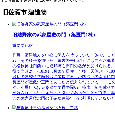
[旧佐賀市][ 建造物]は20件登録されています。
旧佐賀市 建造物
旧嬉野家の武家屋敷の門（薬医門1棟）
重要文化財
杵島・藤津地方を中心に勢力を持っていた一族で、古く
戦、その様子を描いた『蒙古襲来絵詞』にも白石六郎通
の松原神社門前）に嬉野与右衛門の名が見受けられる。明
得て文政2年（1819）5月まで居住した後、天保3年（
最初の藩校弘道館敷地に隣接する。小路沿いの南面に門
長屋門が屋敷の正門であったと伝えられている。 こ
ぐ。小屋組みは束を建てて貫で固め、棟木、桁を載せて
が残され、元は引き分けの引戸であったことが判る。妻
この武家屋敷の門の正確な建築年代は判明していない