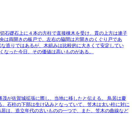
切石礎石上に４本の方柱で直接棟木を受け、貫の上方は連子
。中央は両開きの板戸で、左右の脇間は片開きのくぐり戸であ
簡素な造りではあるが、木組みは比較的に大きくて安定してい
なくなった今日、その価値は高いものがある。
鍋島勝茂が佐賀城拡張に際し、当地に移したと伝える。 鳥居は慶
である。石柱の下部は生け込みとなっていて、笠木は太い柱に対に
烏居は、造立年代の古いものの一つで、また、笠木の曲線など