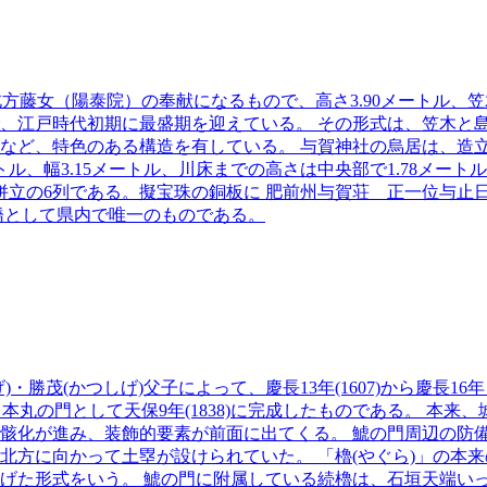
の北方藤女（陽泰院）の奉献になるもので、高さ3.90メートル、
、江戸時代初期に最盛期を迎えている。 その形式は、笠木と
など、特色のある構造を有している。 与賀神社の烏居は、造
トル、幅3.15メートル、川床までの高さは中央部で1.78メー
併立の6列である。擬宝珠の銅板に 肥前州与賀荘 正一位与止
橋として県内で唯一のものである。
・勝茂(かつしげ)父子によって、慶長13年(1607)から慶長
し、本丸の門として天保9年(1838)に完成したものである。 
骸化が進み、装飾的要素が前面に出てくる。 鯱の門周辺の防
方に向かって土塁が設けられていた。 「櫓(やぐら)」の本来
げた形式をいう。 鯱の門に附属している続櫓は、石垣天端い