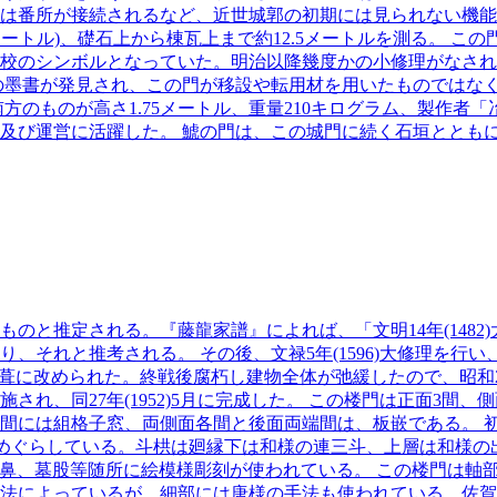
は番所が接続されるなど、近世城郭の初期には見られない機能
ートル)、礎石上から棟瓦上まで約12.5メートルを測る。 この
のシンボルとなっていた。明治以降幾度かの小修理がなされたが、
の墨書が発見され、この門が移設や転用材を用いたものではな
、南方のものが高さ1.75メートル、重量210キログラム、製作
及び運営に活躍した。 鯱の門は、この城門に続く石垣ととも
のと推定される。『藤龍家譜』によれば、「文明14年(1482
それと推考される。 その後、文禄5年(1596)大修理を行い、
葺に改められた。終戦後腐朽し建物全体が弛緩したので、昭和25
れ、同27年(1952)5月に完成した。 この楼門は正面3間
には組格子窓、両側面各間と後面両端間は、板嵌である。 初層
をめぐらしている。斗栱は廻縁下は和様の連三斗、上層は和様の
貫鼻、墓股等随所に絵模様彫刻が使われている。 この楼門は軸
法によっているが、細部には唐様の手法も使われている。佐賀