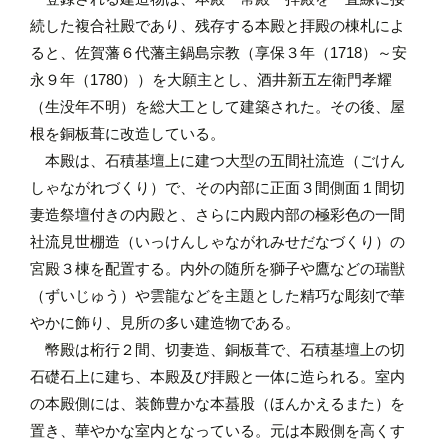
続した複合社殿であり、残存する本殿と拝殿の棟札によ
ると、佐賀藩６代藩主鍋島宗教（享保３年（1718）～安
永９年（1780））を大願主とし、酒井新五左衛門孝耀
（生没年不明）を総大工として建築された。その後、屋
根を銅板葺に改造している。
本殿は、石積基壇上に建つ大型の五間社流造（ごけん
しゃながれづくり）で、その内部に正面３間側面１間切
妻造祭壇付きの内殿と、さらに内殿内部の極彩色の一間
社流見世棚造（いっけんしゃながれみせだなづくり）の
宮殿３棟を配置する。内外の随所を獅子や鷹などの瑞獣
（ずいじゅう）や雲龍などを主題とした精巧な彫刻で華
やかに飾り、見所の多い建造物である。
幣殿は桁行２間、切妻造、銅板葺で、石積基壇上の切
石礎石上に建ち、本殿及び拝殿と一体に造られる。室内
の本殿側には、装飾豊かな本蟇股（ほんかえるまた）を
置き、華やかな室内となっている。元は本殿側を高くす