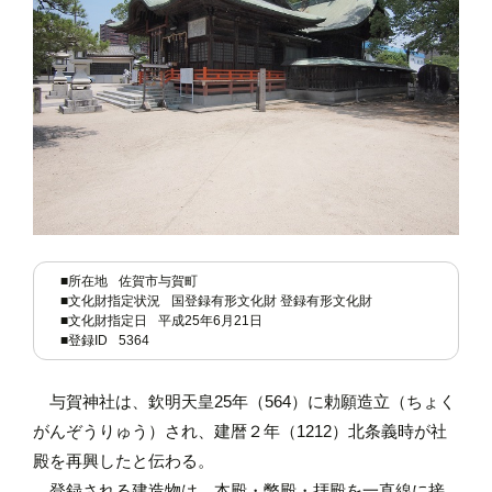
■所在地
佐賀市与賀町
■文化財指定状況
国登録有形文化財 登録有形文化財
■文化財指定日
平成25年6月21日
■登録ID
5364
与賀神社は、欽明天皇25年（564）に勅願造立（ちょく
がんぞうりゅう）され、建暦２年（1212）北条義時が社
殿を再興したと伝わる。
登録される建造物は、本殿・幣殿・拝殿を一直線に接