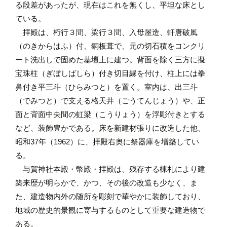
る段差があったが、現在はこれを無くし、平坦な床とし
ている。
拝殿は、桁行３間、梁行３間、入母屋造、軒唐破風
（のきからはふ）付、銅板葺で、元の切石積をコンクリ
ート洗出しで固めた基壇上に建つ。背面を除く三方に擬
宝珠柱（ぎぼしばしら）付き切目縁を付け、柱上には拳
鼻付き平三斗（ひらみつと）を置く。室内は、出三斗
（でみつと）で支える格天井（ごうてんじょう）や、正
面と背面中央間の虹梁（こうりょう）を浮彫付きとする
など、装飾豊かである。床を新建材張りに改造した他、
昭和37年（1962）に、拝殿右奥に祭器庫を増築してい
る。
与賀神社本殿・幣殿・拝殿は、残存する棟札により建
築来歴が明らかで、かつ、その後の改造も少なく、ま
た、建造物内外の随所を彫刻で華やかに装飾しており、
地域の歴史的景観に寄与するものとして重要な建造物で
ある。