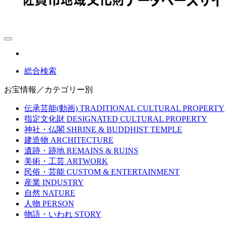
総合検索
お宝情報／カテゴリー別
伝承芸能(動画)
TRADITIONAL CULTURAL PROPERTY
指定文化財
DESIGNATED CULTURAL PROPERTY
神社・仏閣
SHRINE & BUDDHIST TEMPLE
建造物
ARCHITECTURE
遺跡・跡地
REMAINS & RUINS
美術・工芸
ARTWORK
民俗・芸能
CUSTOM & ENTERTAINMENT
産業
INDUSTRY
自然
NATURE
人物
PERSON
物語・いわれ
STORY