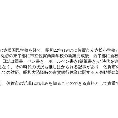
1941)の赤松国民学校を経て、昭和22年(1947)に佐賀市立赤
城本丸跡の東半部に市立佐賀商業学校の新築完成後、西半部に新校舎
。日誌は墨書、ペン書き、ボールペン書き(鉛筆書き)と時代を
はなく、その時代の状況も推しはかられる記事があり、佐賀市
しての対応、昭和大恐慌時の古賀銀行休業に関する人身動揺に
く、佐賀市の近現代の歩みを知ることのできる資料として貴重