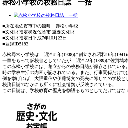
赤松小学校の校務日誌 一括
■所在地
佐賀市中の館町 赤松小学校
■文化財指定状況
佐賀市 重要文化財
■文化財指定日
平成7年10月23日
■登録ID
5182
赤松尋常小学校は、明治41年(1908)に創立され昭和16年(
一室をもって仮校舎としていたが、明治22年(1889)に佐賀
この赤松小学校には、創立からの校務日誌が保存されている
時の学校生活の内容が記されている。また、行事関係だけで
例を挙げれば、大隈重信や伊藤博文の死去に際しての学校と
校務日誌のなかにも所々に社会情勢が反映されている。
この日誌は、学校教育の歴史を物語るものとしてだけではな