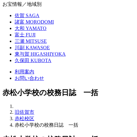
お宝情報／地域別
佐賀
SAGA
諸富
MORODOMI
大和
YAMATO
富士
FUJI
三瀬
MITSUSE
川副
KAWASOE
東与賀
HIGASHIYOKA
久保田
KUBOTA
利用案内
お問い合わせ
赤松小学校の校務日誌 一括
旧佐賀市
赤松校区
赤松小学校の校務日誌 一括