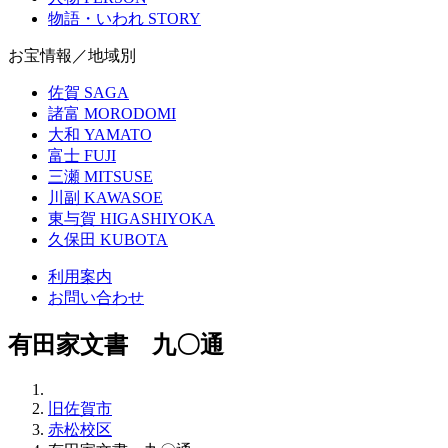
物語・いわれ
STORY
お宝情報／地域別
佐賀
SAGA
諸富
MORODOMI
大和
YAMATO
富士
FUJI
三瀬
MITSUSE
川副
KAWASOE
東与賀
HIGASHIYOKA
久保田
KUBOTA
利用案内
お問い合わせ
有田家文書 九〇通
旧佐賀市
赤松校区