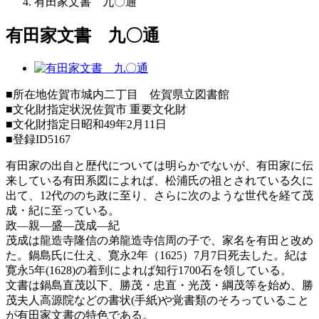
有田家文書 九〇通
有田家文書 九〇通
■所在地
佐賀市城内二丁目 佐賀県立図書館
■文化財指定状況
佐賀市 重要文化財
■文化財指定日
昭和49年2月11日
■登録ID
5167
有田家の出自と歴代については明らかでないが、有田家に伝
来している有田系図によれば、松浦氏の祖とされている久に
出て、12代ののち政に至り、さらに次のような世代を経て茂
成・紀に至っている。
政―親―盛―茂成―紀
茂成は龍造寺隆信の弟龍造寺信周の子で、家名を有田と改め
た。鍋島氏に仕え、寛永2年（1625）7月7日死去した。紀は
寛永5年(1628)の着到によれば知行1700石を領している。
文書は鍋島直茂以下、勝茂・忠直・光茂・綱茂等を始め、勝
茂夫人高源院などの書状(手紙)や覚書類のそろっていること
が有田家文書の特色である。