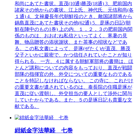
和尚にあてた書状。直茂(10通)勝茂(18通) 3、肥前国内
諸家その他からの書状。江上氏、神代氏、元佶和尚(各
１通) 4、文禄慶長年代朝鮮役のとき、敵国諸部将から
鍋島直茂にあてた書状その他(62通) 5、是琢の日記(朝
鮮在陣中のもの1巻) 上の内、１，２，３の肥前国内関
係のものは、おおむね私信といってよく、寒暑の見
舞、物品贈答の添状謝状、また茶事の招状などであ
る。この私文書によって、是琢(ぜたく)が直茂、勝茂
父子といかに親密で、かつ信任されていたことが知り
得られる。 一方、４に属する朝鮮軍部将の書簡は、ほ
とんど講和についての内容をもっており、直茂が戦闘
部隊の指揮官の外、外交についての重要なものである
ことを特記しなければならない。 この寺に、これだけ
の重要文書が遺されているのは、泰長院の住職是琢が
直茂に従い渡朝し、外交担当の要人として渉外に関与
していたからである。また、５の是琢日記も貴重な文
献である。
紺紙金字法華経 七巻