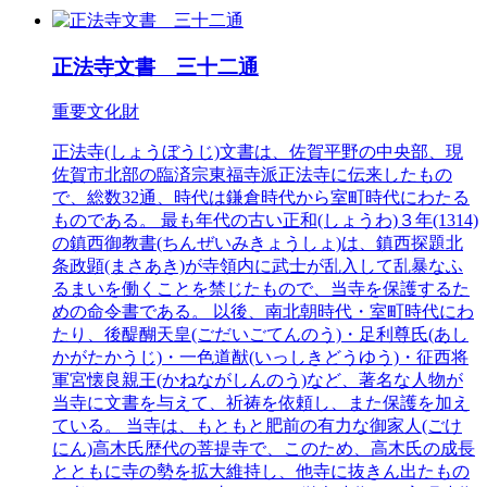
正法寺文書 三十二通
重要文化財
正法寺(しょうぼうじ)文書は、佐賀平野の中央部、現
佐賀市北部の臨済宗東福寺派正法寺に伝来したもの
で、総数32通、時代は鎌倉時代から室町時代にわたる
ものである。 最も年代の古い正和(しょうわ)３年(1314)
の鎮西御教書(ちんぜいみきょうしょ)は、鎮西探題北
条政顕(まさあき)が寺領内に武士が乱入して乱暴なふ
るまいを働くことを禁じたもので、当寺を保護するた
めの命令書である。 以後、南北朝時代・室町時代にわ
たり、後醍醐天皇(ごだいごてんのう)・足利尊氏(あし
かがたかうじ)・一色道猷(いっしきどうゆう)・征西将
軍宮懐良親王(かねながしんのう)など、著名な人物が
当寺に文書を与えて、祈祷を依頼し、また保護を加え
ている。 当寺は、もともと肥前の有力な御家人(ごけ
にん)高木氏歴代の菩提寺で、このため、高木氏の成長
とともに寺の勢を拡大維持し、他寺に抜きん出たもの