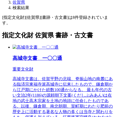
佐賀県
検索結果
[指定文化財][佐賀県][書跡・古文書]は8件登録されていま
す。
指定文化財 佐賀県 書跡・古文書
高城寺文書 一〇〇通
重要文化財
高城寺文書は、佐賀平野の北端、脊振山地の南麓にあ
る臨済宗東福寺派高城寺に伝来したもので、鎌倉期か
ら江戸期にかけた総数100通からなる。 最も年代の古
い文治2年(1186)の源頼朝下文案(くだしぶみあん)は在
地の武士高木宗家を土地の地頭に任命したものであ
る。以後、鎌倉期、南北朝期、室町期にわたり肥前の
歴史上に活動する著名な人物の多くは当寺と関わりを