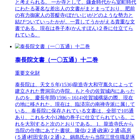
と考えられる。 一か寺として、鎌倉時代から室町時代
にわたる著名な差出人の文書がまとまっており、肥前
の有力御家人の菩醍寺(ぼだいじ)がどのような勢力と
結びついていったかが、一貫してうかがえる貴重な文
書である。現在は巻子本(かんすぼん)２巻に仕立てら
れている。
泰長院文書（一〇五通）十二巻
重要文化財
泰長院は、天文５年(1536)龍造寺大和守胤久によって
建立された曹洞宗の寺院。もと今の佐賀城内にあった
ものを、慶長年間(1596～1614)佐賀城構築の際、現在
の地に移された。現在は、臨済宗の南禅寺派に属して
いる。 泰長院に保存されている文書は、全部で105通
あり、これを大小12軸の巻子に仕立てられている。こ
れを大別すると次のとおりである。 1、龍造寺氏から
当院の住僧にあてた書状。隆信(２通)政家(２通)高房
(５通)村田安良(２通) 2、鍋島氏から当院三世住職是琢