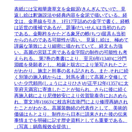
表紙には宝相華唐草文を金銀泥(きんぎんでい)で、見
返し絵は釈迦説法や経典内容を金泥で描いている。経
文は、金界線を引き、1行17字詰めの金字で書く。経帙
は近世の後補であるが、題箋(だいせん)は当初のもの
である。金剛杵をかたどる象牙の帙(ちつ)留具も当初
からのものである可能性が高い。 見返し絵は、極めて
謹厳な筆致により細密に描かれていて、経文も力強
い。高麗の宮廷工房である金字院の制作の可能性も考
えられる。 第7巻の奥書により、至元6年(1340)に沙門
淵鑑を発願者とし、柏厳と聡古により筆写されたこと
がわかり、施主と幹事の名も記される。また,それに続
く別筆の施入銘からは、対馬を通じて高麗と交修して
いた少弐頼尚(しょうによりひさ)が正平12年(1357)に太
宰府天満宮に寄進したことが知られ、さらに後に続く
再施入銘により尼僧妙安により佐賀龍泰寺におさめら
れ、寛文3年(1663)に枝吉利左衛門により修理再納され
たことがわかる。高麗装飾経の代表作として、美術的
価値はもとより、制作から日本に請来された後の伝来
事情までを明確に記す歴史資料としても重要である。
（写真：鍋島報效会提供）