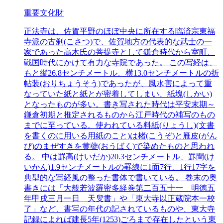
重要文化財
正法寺は、佐賀平野のほぼ中央に所在する臨済宗東福
寺派の古刹(こさつ)で、佐賀地方の代表的な武士の一
家であった高木氏の菩提寺として鎌倉時代から室町、
戦国時代にかけて有力な寺院であった。 この写経は、
もと縦26.8センチメートル、横13.0センチメートルの折
帖装(おりちょうそう)であったが、風水害によって重
なっていた紙と紙とが密着してしまい、紙塊(しかい)
となったものが多い。書き写された時代は平安末期～
鎌倉初期と推定されるものから江戸時代の補写のもの
までに至っている。使われている料紙(りょうし)(文書
を書くのに用いる用紙のこと)は楮(こうぞ)と雁皮(がん
ぴ)のまぜすきを黄蘗(おうばく)で染めたものと思われ
る。 中は罫高(けいだか)20.3センチメートル、罫間(け
いかん)1.9センチメートルの罫線に1面7行、1行17字を
典型的な写経風の整った書体で書いている。 巻末の奥
書きには「大般若波羅密多経巻第二百五十一 明徳五
年甲戌三月一日 天叟書」や「東大寺以正蔵院本一校
了」など、書写の年代の記されているものや、東大寺
記録によれば建長5年(1253)ごろまで存在したという東