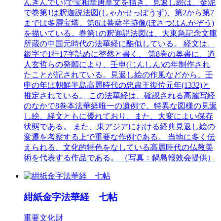
んぎんでい)で宝相華唐草文を描き、見返し絵は、金泥
で巻第1は釈迦説法図(しゃかせっぽうず)、第2から第7
までは多層宝塔、第8は菩薩半跡像(ぼさつはんかぞう)
を描いている。巻第1の釈迦説法図は、大東急記念文庫
所蔵の中国元時代の法華経に酷似している。 経文は、
銀字で1行17字詰めに整然と書く。 第8巻の奥書に、道
人玄哲らの発願により、壬申(じんしん)の年制作され
たことが記されている。見返し絵の作風などから、壬
申の年は朝鮮半島高麗時代の忠粛王復位元年(1332)と
推定されている。 この法華経は、確認される高麗写経
のなかで8巻本法華経唯一の遺例で、特異な図様の見返
し絵、経文ともに優れており、また、大変によい保存
状態である。 また、東アジアにおける経典見返し絵の
変遷を考察する上で重要な作例である。 当地に多く伝
えられる、文化的特色をなしている高麗時代の仏教美
術を代表する作品である。 （写真：鍋島報效会提供）
紺紙金字法華経 七帖
重要文化財