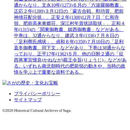
通からなり、文永10年(1273)６月の「六波羅御教書」
正応２年(1289)３月12日の「蒙古合戦、勲功賞、肥前
神埼荘配分状」、正安２年(1300)12月７日「仁和寺
領、肥前高来東郷荘、深江村年貢状請取状」、正和４
年(1315)の「関東御教書、鎮西御教書」などがある。
中巻は、32通からなり、建武３年(1336)７月８日の
「足利尊氏感状」、貞和６年(1350)７月10日の「足利
直冬御教書、同下文」などがあり、下巻は38通からな
っており、正平17年(1362)５月、他の日附２通の「征
西将軍宮懐良(かねなが)親王令旨(りょうじ)」などがあ
る。いずれも南北朝時代の肥前領の動きや、当時の政
情を学ぶ上で重要な資料である。
プライバシーポリシー
サイトマップ
©
2026 Historical Cultural Archives of Saga.