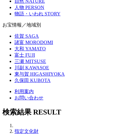
自然
NATURE
人物
PERSON
物語・いわれ
STORY
お宝情報／地域別
佐賀
SAGA
諸富
MORODOMI
大和
YAMATO
富士
FUJI
三瀬
MITSUSE
川副
KAWASOE
東与賀
HIGASHIYOKA
久保田
KUBOTA
利用案内
お問い合わせ
検索結果
RESULT
指定文化財