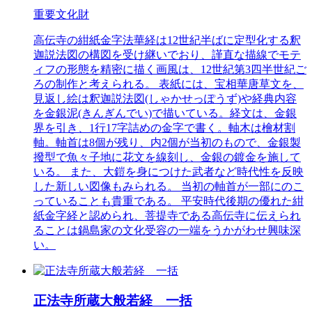
重要文化財
高伝寺の紺紙金字法華経は12世紀半ばに定型化する釈
迦説法図の構図を受け継いでおり、謹直な描線でモテ
ィフの形態を精密に描く画風は、12世紀第3四半世紀ご
ろの制作と考えられる。 表紙には、宝相華唐草文を、
見返し絵は釈迦説法図(しゃかせっぽうず)や経典内容
を金銀泥(きんぎんでい)で描いている。経文は、金銀
界を引き、1行17字詰めの金字で書く。軸木は檜材割
軸。軸首は8個が残り、内2個が当初のもので、金銀製
撥型で魚々子地に花文を線刻し、金銀の鍍金を施して
いる。 また、大鎧を身につけた武者など時代性を反映
した新しい図像もみられる。 当初の軸首が一部にのこ
っていることも貴重である。 平安時代後期の優れた紺
紙金字経と認められ、菩提寺である高伝寺に伝えられ
ることは鍋島家の文化受容の一端をうかがわせ興味深
い。
正法寺所蔵大般若経 一括