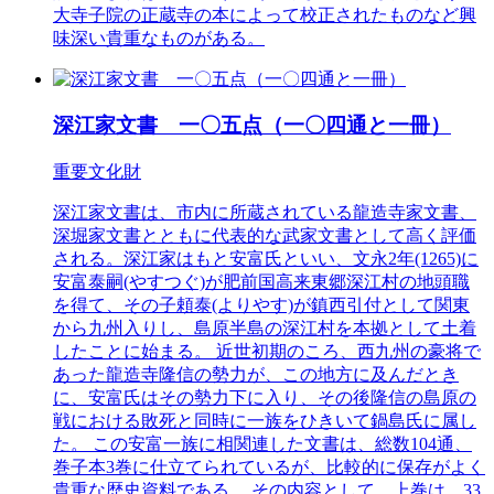
大寺子院の正蔵寺の本によって校正されたものなど興
味深い貴重なものがある。
深江家文書 一〇五点（一〇四通と一冊）
重要文化財
深江家文書は、市内に所蔵されている龍造寺家文書、
深堀家文書とともに代表的な武家文書として高く評価
される。深江家はもと安富氏といい、文永2年(1265)に
安富泰嗣(やすつぐ)が肥前国高来東郷深江村の地頭職
を得て、その子頼泰(よりやす)が鎮西引付として関東
から九州入りし、島原半島の深江村を本拠として土着
したことに始まる。 近世初期のころ、西九州の豪将で
あった龍造寺隆信の勢力が、この地方に及んだとき
に、安富氏はその勢力下に入り、その後隆信の島原の
戦における敗死と同時に一族をひきいて鍋島氏に属し
た。 この安富一族に相関連した文書は、総数104通、
巻子本3巻に仕立てられているが、比較的に保存がよく
貴重な歴史資料である。 その内容として、上巻は、33