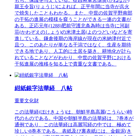
もち、保護を与えている。征西将軍宮懐良(かねなが)
親王令旨(りょうじ)によれば、正平年間に当寺が兵火
で焼失したこともわかる。 また、中世の佐賀平野南部
の干拓の進展の模様を窺うことができる一連の文書が
ある。正応元年(1288)肥前守護北条為時は当寺に河副
荘(かわぞえのしょう)の米津土居(よのつどい)などを寄
進している。鎌倉後期の海岸線が現在の米納津付近で
且つ、このあたりが単なる干潟ではなく、生産を期待
できる地であり、人工的に土居を築き、耕地化が計ら
れていることなどがわかり、中世の佐賀平野における
干拓進展の推移を知る上で貴重な文書である。
紺紙銀字法華経 八帖
重要文化財
この法華経(ほけきょう)は、朝鮮半島高麗(こうらい)時
代のものである。中国や朝鮮半島の法華経は、7巻本が
通例であり、この法華経は高麗写経の中では、極めて
珍しい8巻本である。 表紙及び裏表紙には、金銀泥(き