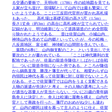
る交通の要衝で、天明6年（1786）作の絵地図を見ても
人家が立ち並び、宿場駅として山内では最も繁栄して
いたようである。ここに三反田代官所が置かれ高札場
もあった。 高札場は基礎石垣の高さ5尺（1.5m）、
長さ1丈余（約3m）の高台に高札4枚が立てられていた
記録があり、明治維新になって道路築造のため全部取
り除かれたようである。 昔は佐賀山内、小城山内、
神埼山内を含めて山内郷といっていたが、今の松梅・
八反原地区、富士町、神埼町の山間部を含んでいる。
葉隠の6巻に、山内御支配のこと。という見出しで大
要次のことが書かれている。 「ここは神代勝利の支
配地であったが、佐嘉の龍造寺隆信としばかしば合戦
し、ついに龍造寺領になった所である。ところが隆信
から鍋島直茂、勝茂と藩主が代っても、相変わらず山
内領民は神代を慕って佐賀藩に対し従順でないところ
がある。そこで佐賀藩庁では山内をうまく支配できる
人物の派遣が先決だと考え、その人物の選考に入った
が適当な器量人が見当たらない。ついに21歳の青年鍋
島舎人に決定した。舎人は松瀬に屋敷を構え、山内代
官として善政を行った。藩庁のおめがね少しも違わ
ず、山内の郷民は彼を慕って主人のように仕え、佐賀