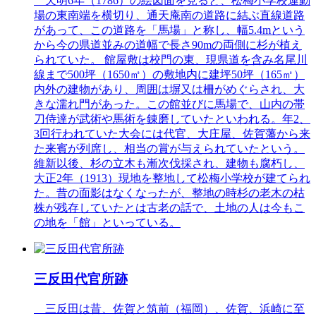
天明6年（1786）の絵図面を見ると、松梅小学校運動
場の東南端を横切り、通天庵南の道路に結ぶ直線道路
があって、この道路を「馬場」と称し、幅5.4mという
から今の県道並みの道幅で長さ90mの両側に杉が植え
られていた。 館屋敷は校門の東、現県道を含み名尾川
線まで500坪（1650㎡）の敷地内に建坪50坪（165㎡）
内外の建物があり、周囲は塀又は柵がめぐらされ、大
きな濡れ門があった。この館並びに馬場で、山内の帯
刀侍達が武術や馬術を錬磨していたといわれる。年2、
3回行われていた大会には代官、大庄屋、佐賀藩から来
た来賓が列席し、相当の賞が与えられていたという。
維新以後、杉の立木も漸次伐採され、建物も腐朽し、
大正2年（1913）現地を整地して松梅小学校が建てられ
た。昔の面影はなくなったが、整地の時杉の老木の枯
株が残存していたとは古老の話で、土地の人は今もこ
の地を「館」といっている。
三反田代官所跡
三反田は昔、佐賀と筑前（福岡）、佐賀、浜崎に至