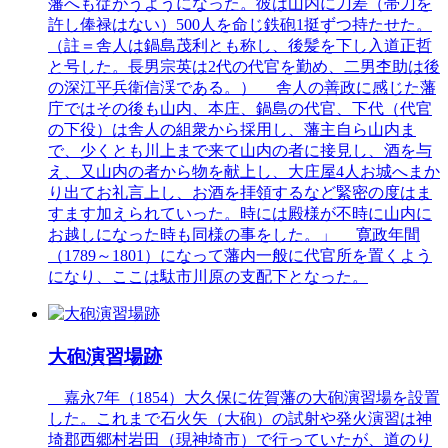
藩へも従がうようになった。彼は山内に刀差（帯刀を
許し俸禄はない）500人を命じ鉄砲1挺ずつ持たせた。
（註＝舎人は鍋島茂利とも称し、後髪を下し入道正哲
と号した。長男宗英は2代の代官を勤め、二男杢助は後
の深江平兵衛信渓である。） 舎人の善政に感じた藩
庁ではその後も山内、本庄、鍋島の代官、下代（代官
の下役）は舎人の組衆から採用し、藩主自ら山内ま
で、少くとも川上まで来て山内の者に接見し、酒を与
え、又山内の者から物を献上し、大庄屋4人お城へまか
り出てお礼言上し、お酒を拝領するなど緊密の度はま
すます加えられていった。時には殿様が不時に山内に
お越しになった時も同様の事をした。」 寛政年間
（1789～1801）になって藩内一般に代官所を置くよう
になり、ここは駄市川原の支配下となった。
大砲演習場跡
嘉永7年（1854）大久保に佐賀藩の大砲演習場を設置
した。これまで石火矢（大砲）の試射や発火演習は神
埼郡西郷村岩田（現神埼市）で行っていたが、道のり