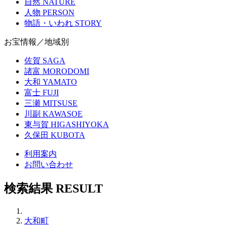
自然
NATURE
人物
PERSON
物語・いわれ
STORY
お宝情報／地域別
佐賀
SAGA
諸富
MORODOMI
大和
YAMATO
富士
FUJI
三瀬
MITSUSE
川副
KAWASOE
東与賀
HIGASHIYOKA
久保田
KUBOTA
利用案内
お問い合わせ
検索結果
RESULT
大和町