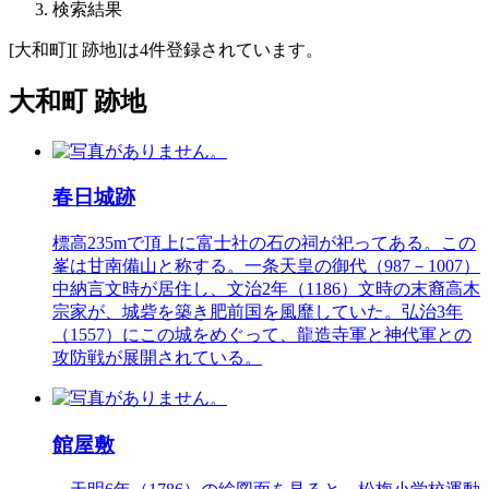
検索結果
[大和町][ 跡地]は4件登録されています。
大和町 跡地
春日城跡
標高235mで頂上に富士社の石の祠が祀ってある。この
峯は甘南備山と称する。一条天皇の御代（987－1007）
中納言文時が居住し、文治2年（1186）文時の末裔高木
宗家が、城砦を築き肥前国を風靡していた。弘治3年
（1557）にこの城をめぐって、龍造寺軍と神代軍との
攻防戦が展開されている。
館屋敷