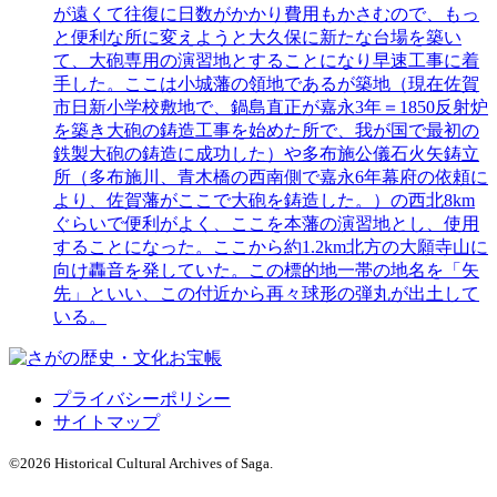
が遠くて往復に日数がかかり費用もかさむので、もっ
と便利な所に変えようと大久保に新たな台場を築い
て、大砲専用の演習地とすることになり早速工事に着
手した。ここは小城藩の領地であるが築地（現在佐賀
市日新小学校敷地で、鍋島直正が嘉永3年＝1850反射炉
を築き大砲の鋳造工事を始めた所で、我が国で最初の
鉄製大砲の鋳造に成功した）や多布施公儀石火矢鋳立
所（多布施川、青木橋の西南側で嘉永6年幕府の依頼に
より、佐賀藩がここで大砲を鋳造した。）の西北8km
ぐらいで便利がよく、ここを本藩の演習地とし、使用
することになった。ここから約1.2km北方の大願寺山に
向け轟音を発していた。この標的地一帯の地名を「矢
先」といい、この付近から再々球形の弾丸が出土して
いる。
プライバシーポリシー
サイトマップ
©
2026 Historical Cultural Archives of Saga.