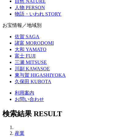
自然
NATURE
人物
PERSON
物語・いわれ
STORY
お宝情報／地域別
佐賀
SAGA
諸富
MORODOMI
大和
YAMATO
富士
FUJI
三瀬
MITSUSE
川副
KAWASOE
東与賀
HIGASHIYOKA
久保田
KUBOTA
利用案内
お問い合わせ
検索結果
RESULT
産業