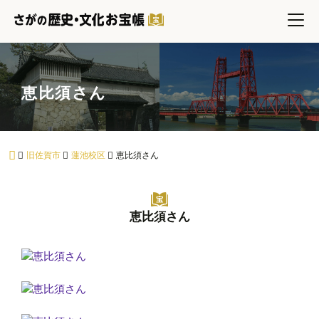
恵比須さん
旧佐賀市
蓮池校区
恵比須さん
恵比須さん