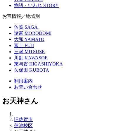
物語・いわれ
STORY
お宝情報／地域別
佐賀
SAGA
諸富
MORODOMI
大和
YAMATO
富士
FUJI
三瀬
MITSUSE
川副
KAWASOE
東与賀
HIGASHIYOKA
久保田
KUBOTA
利用案内
お問い合わせ
お天神さん
旧佐賀市
蓮池校区