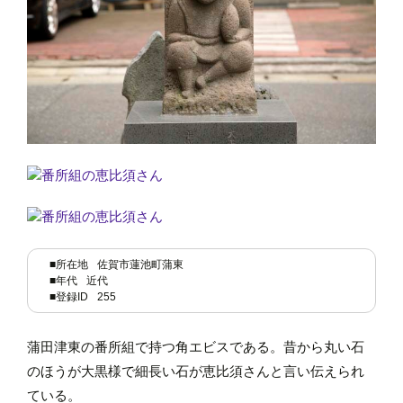
■所在地
佐賀市蓮池町蒲東
■年代
近代
■登録ID
255
蒲田津東の番所組で持つ角エビスである。昔から丸い石
のほうが大黒様で細長い石が恵比須さんと言い伝えられ
ている。