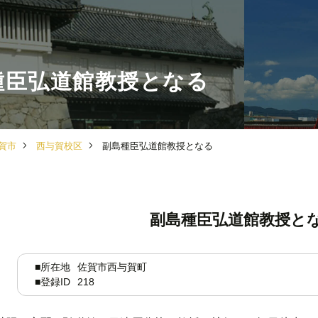
種臣弘道館教授となる
賀市
西与賀校区
副島種臣弘道館教授となる
副島種臣弘道館教授と
■所在地
佐賀市西与賀町
■登録ID
218