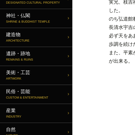
実兄、枝吉
DESIGNATED CULTURAL PROPERTY
した。
神社・仏閣
のち弘道館
SHRINE & BUDDHIST TEMPLE
長清水宇吉
建造物
必ず天をあ
ARCHITECTURE
歩調を続け
また、平素
遺跡・跡地
REMAINS & RUINS
が出来る。
美術・工芸
ARTWORK
民俗・芸能
CUSTOM & ENTERTAINMENT
産業
INDUSTRY
自然