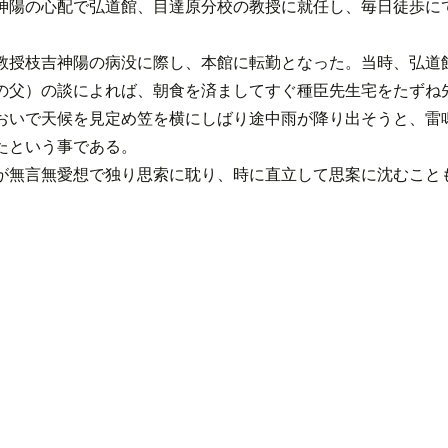
神陽の心配で弘道館、目達原分校の教授に就任し、毎日徒歩にて
教授枝吉神陽の病没に際し、本館に転勤となった。当時、弘道
の父）の談によれば、朝食を済ましてすぐ種臣先生宅をたずね
おいで天候を見定め笠を横にしばり途中雨が降り出そうと、雷
たという事である。
が無言無愛想で独り思索に耽り、時に直立して思案に沈むこと