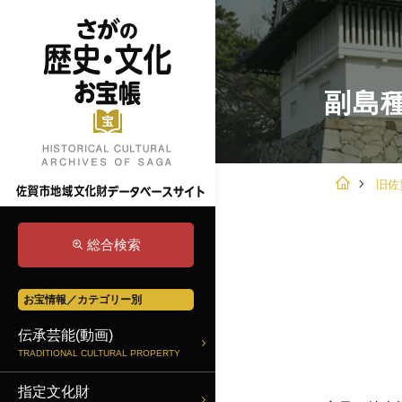
副島
旧佐
総合検索
お宝情報／カテゴリー別
伝承芸能(動画)
TRADITIONAL CULTURAL PROPERTY
指定文化財