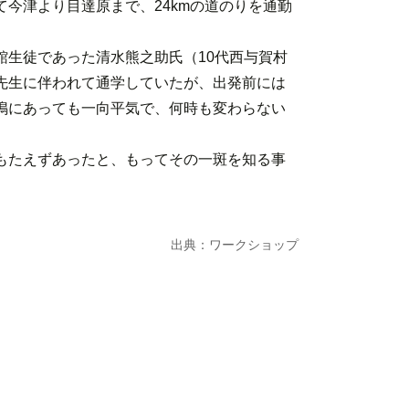
今津より目達原まで、24kmの道のりを通勤
館生徒であった清水熊之助氏（10代西与賀村
先生に伴われて通学していたが、出発前には
鳴にあっても一向平気で、何時も変わらない
もたえずあったと、もってその一斑を知る事
出典：ワークショップ