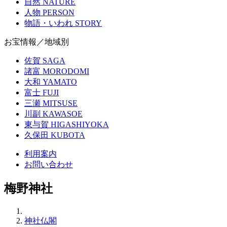
自然
NATURE
人物
PERSON
物語・いわれ
STORY
お宝情報／地域別
佐賀
SAGA
諸富
MORODOMI
大和
YAMATO
富士
FUJI
三瀬
MITSUSE
川副
KAWASOE
東与賀
HIGASHIYOKA
久保田
KUBOTA
利用案内
お問い合わせ
梅野神社
神社仏閣