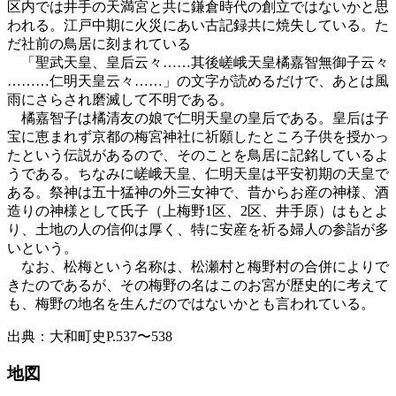
区内では井手の天満宮と共に鎌倉時代の創立ではないかと思
われる。江戸中期に火災にあい古記録共に焼失している。た
だ社前の鳥居に刻まれている
「聖武天皇、皇后云々……其後嵯峨天皇橘嘉智無御子云々
………仁明天皇云々……」の文字が読めるだけで、あとは風
雨にさらされ磨滅して不明である。
橘嘉智子は橘清友の娘で仁明天皇の皇后である。皇后は子
宝に恵まれず京都の梅宮神社に祈願したところ子供を授かっ
たという伝説があるので、そのことを鳥居に記銘しているよ
うである。ちなみに嵯峨天皇、仁明天皇は平安初期の天皇で
ある。祭神は五十猛神の外三女神で、昔からお産の神様、酒
造りの神様として氏子（上梅野1区、2区、井手原）はもとよ
り、土地の人の信仰は厚く、特に安産を祈る婦人の参詣が多
いという。
なお、松梅という名称は、松瀬村と梅野村の合併によりで
きたのであるが、その梅野の名はこのお宮が歴史的に考えて
も、梅野の地名を生んだのではないかとも言われている。
出典：大和町史P.537〜538
地図