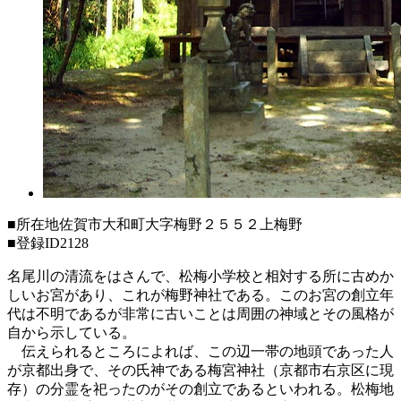
■所在地
佐賀市大和町大字梅野２５５２上梅野
■登録ID
2128
名尾川の清流をはさんで、松梅小学校と相対する所に古めか
しいお宮があり、これが梅野神社である。このお宮の創立年
代は不明であるが非常に古いことは周囲の神域とその風格が
自から示している。
伝えられるところによれば、この辺一帯の地頭であった人
が京都出身で、その氏神である梅宮神社（京都市右京区に現
存）の分霊を祀ったのがその創立であるといわれる。松梅地