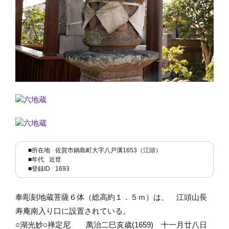
■所在地
佐賀市鍋島町大字八戸溝1653（江頭）
■年代
近世
■登録ID
1693
奉彫刻地蔵菩薩６体（総高約１．５ｍ）は、 江頭山長
寿庵南入り口に設置されている。
○湖光妙○禅定尼 萬治二巳亥歳(1659) 十一月廿八日