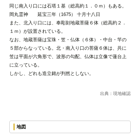
同じ南入り口には石塔１基（総高約１．０ｍ）もある。
岡丸霊神 延宝三年（1675） 十月十八日
また、北入り口には、奉彫刻地蔵菩薩６体（総高約２．
１ｍ）が設置されている。
なお、地蔵菩薩は宝珠・笠・仏体（６体）・中台・竿の
５部からなっている。北・南入り口の菩薩６体は、共に
笠は平面が六角形で、波形の勾配、仏体は立像で蓮台上
に立っている。
しかし、どれも造立銘が判然としない。
出典：現地確認
地図