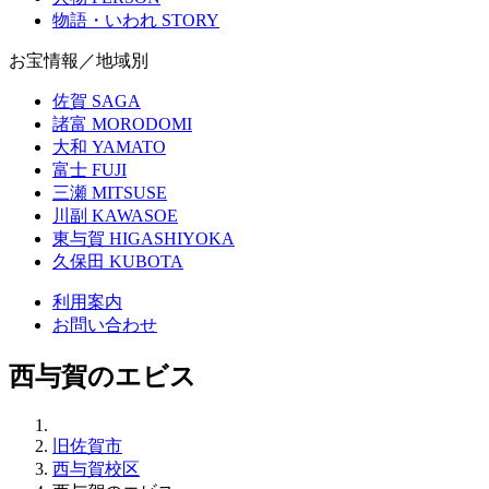
物語・いわれ
STORY
お宝情報／地域別
佐賀
SAGA
諸富
MORODOMI
大和
YAMATO
富士
FUJI
三瀬
MITSUSE
川副
KAWASOE
東与賀
HIGASHIYOKA
久保田
KUBOTA
利用案内
お問い合わせ
西与賀のエビス
旧佐賀市
西与賀校区