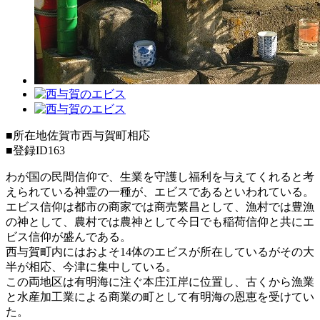
■所在地
佐賀市西与賀町相応
■登録ID
163
わが国の民間信仰で、生業を守護し福利を与えてくれると考
えられている神霊の一種が、エビスであるといわれている。
エビス信仰は都市の商家では商売繁昌として、漁村では豊漁
の神として、農村では農神として今日でも稲荷信仰と共にエ
ビス信仰が盛んである。
西与賀町内にはおよそ14体のエビスが所在しているがその大
半が相応、今津に集中している。
この両地区は有明海に注ぐ本庄江岸に位置し、古くから漁業
と水産加工業による商業の町として有明海の恩恵を受けてい
た。