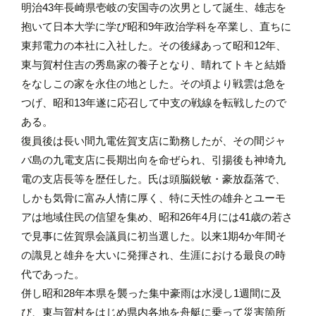
明治43年長崎県壱岐の安国寺の次男として誕生、雄志を
抱いて日本大学に学び昭和9年政治学科を卒業し、直ちに
東邦電力の本社に入社した。その後縁あって昭和12年、
東与賀村住吉の秀島家の養子となり、晴れてトキと結婚
をなしこの家を永住の地とした。その頃より戦雲は急を
つげ、昭和13年遂に応召して中支の戦線を転戦したので
ある。
復員後は長い間九電佐賀支店に勤務したが、その間ジャ
バ島の九電支店に長期出向を命ぜられ、引揚後も神埼九
電の支店長等を歴任した。氏は頭脳鋭敏・豪放磊落で、
しかも気骨に富み人情に厚く、特に天性の雄弁とユーモ
アは地域住民の信望を集め、昭和26年4月には41歳の若さ
で見事に佐賀県会議員に初当選した。以来1期4か年間そ
の識見と雄弁を大いに発揮され、生涯における最良の時
代であった。
併し昭和28年本県を襲った集中豪雨は水浸し1週間に及
び、東与賀村をはじめ県内各地を舟艇に乗って災害箇所