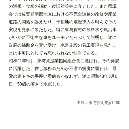
の巡視・食糧の補給・復旧対策等に奔走した。また県議
会では佐賀郡南部地区における不完全道路の改修や産業
道路の開拓を訴えたり、干拓地の電燈導入を叫んでその
実現を見事に果たした。特に東与賀村の飲料水や風呂水
がいかに不衛生な事をユーモアたっぷりで説明し、遂に
政府の補助金を貰い受け、水道施設の着工実現を見たこ
とは本町民としても忘れられない快挙である。
昭和41年5月、東与賀漁業協同組合長に選ばれ、その発展
に活躍した。併し激務のためか不慮の病魔に襲われ、最
愛の妻トキの手厚い看病もかなわず、遂に昭和43年3月6
日、59歳の若さで永眠した。
出典：東与賀町史p1260