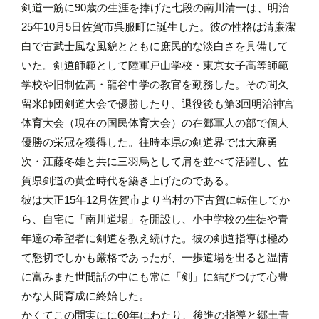
剣道一筋に90歳の生涯を捧げた七段の南川清一は、明治
25年10月5日佐賀市呉服町に誕生した。彼の性格は清廉潔
白で古武士風な風貌とともに庶民的な淡白さを具備して
いた。剣道師範として陸軍戸山学校・東京女子高等師範
学校や旧制佐高・龍谷中学の教官を勤務した。その間久
留米師団剣道大会で優勝したり、退役後も第3回明治神宮
体育大会（現在の国民体育大会）の在郷軍人の部で個人
優勝の栄冠を獲得した。往時本県の剣道界では大麻勇
次・江藤冬雄と共に三羽烏として肩を並べて活躍し、佐
賀県剣道の黄金時代を築き上げたのである。
彼は大正15年12月佐賀市より当村の下古賀に転住してか
ら、自宅に「南川道場」を開設し、小中学校の生徒や青
年達の希望者に剣道を教え続けた。彼の剣道指導は極め
て懇切でしかも厳格であったが、一歩道場を出ると温情
に富みまた世間話の中にも常に「剣」に結びつけて心豊
かな人間育成に終始した。
かくてこの間実にに60年にわたり、後進の指導と郷土青