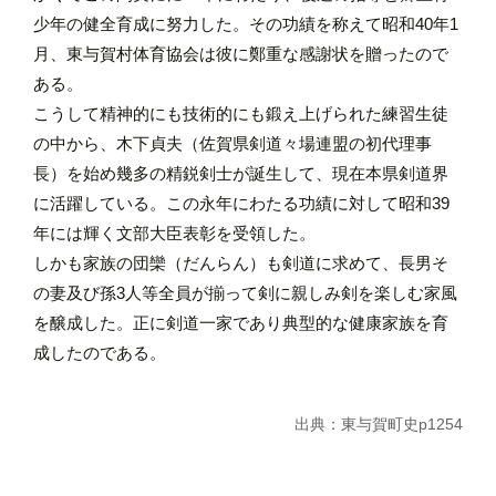
少年の健全育成に努力した。その功績を称えて昭和40年1
月、東与賀村体育協会は彼に鄭重な感謝状を贈ったので
ある。
こうして精神的にも技術的にも鍛え上げられた練習生徒
の中から、木下貞夫（佐賀県剣道々場連盟の初代理事
長）を始め幾多の精鋭剣士が誕生して、現在本県剣道界
に活躍している。この永年にわたる功績に対して昭和39
年には輝く文部大臣表彰を受領した。
しかも家族の団欒（だんらん）も剣道に求めて、長男そ
の妻及び孫3人等全員が揃って剣に親しみ剣を楽しむ家風
を醸成した。正に剣道一家であり典型的な健康家族を育
成したのである。
出典：東与賀町史p1254