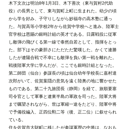
木下文次は明治8年1月3日、木下善次（東与賀村2代助
役）の長男として、東与賀町上町に生まれた。幼少の頃
から学を好み、子守りしながら妙福寺の高木塾に通っ
た。与賀高等小学校2年から佐賀中学校へと進み、陸軍士
官学校は恩賜の銀時計組の英才である。日露戦役に従軍
し敵弾の飛びくる第一線で泰然自若として、指揮をとっ
た。部下はその豪胆さにただただ驚嘆した。かくて連勝
したが遼陽合戦で不幸にも敵弾を負い第一戦を離れた。
戦後陸軍大学に学んだが、ここでも銀時計組となった。
第二師団（仙台）参謀長の頃は仙台幼年学校長に嘉村達
次郎がいて、佐賀葉隠の意気を遠く陸奥の地に響かせた
ものである。第二十九旅団長（静岡）を経て、旅順要塞
司令官として軍事と遼東半島の軍政を司った。陸軍大将
まで嘱望されながら、世は軍縮一途をたどり、陸軍中将
で予備役編入、正四位勲二等（後、正二位）に叙せられ
ている。
住を佐賀市大財町に移したが参謀軍歴の中将は、なおも