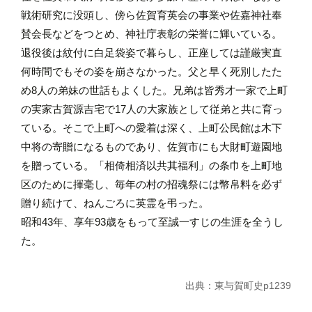
戦術研究に没頭し、傍ら佐賀育英会の事業や佐嘉神社奉
賛会長などをつとめ、神社庁表彰の栄誉に輝いている。
退役後は紋付に白足袋姿で暮らし、正座しては謹厳実直
何時間でもその姿を崩さなかった。父と早く死別したた
め8人の弟妹の世話もよくした。兄弟は皆秀才一家で上町
の実家古賀源吉宅で17人の大家族として従弟と共に育っ
ている。そこで上町への愛着は深く、上町公民館は木下
中将の寄贈になるものであり、佐賀市にも大財町遊園地
を贈っている。「相倚相済以共其福利」の条巾を上町地
区のために揮毫し、毎年の村の招魂祭には幣帛料を必ず
贈り続けて、ねんごろに英霊を弔った。
昭和43年、享年93歳をもって至誠一すじの生涯を全うし
た。
出典：東与賀町史p1239