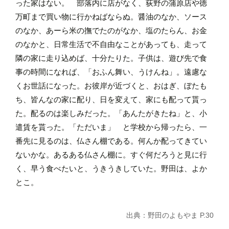
った家はない。 部落内に店がなく、荻野の蒲原店や徳
万町まで買い物に行かねばならぬ。醤油のなか、ソース
のなか、あーら米の撫でたのがなか、塩のたらん、お金
のなかと、日常生活で不自由なことがあっても、走って
隣の家に走り込めば、十分たりた。子供は、遊び先で食
事の時間になれば、「おふん舞い、うけんね」。遠慮な
くお世話になった。お彼岸が近づくと、おはぎ、ぼたも
ち、皆んなの家に配り、日を変えて、家にも配って貰っ
た。配るのは楽しみだった。「あんたがきたね」と、小
遣賃を貰った。「ただいま」 と学校から帰ったら、一
番先に見るのは、仏さん棚である。何んか配ってきてい
ないかな。あるある仏さん棚に。すぐ何だろうと見に行
く、早う食べたいと、うきうきしていた。野田は、よか
とこ。
出典：野田のよもやま P.30