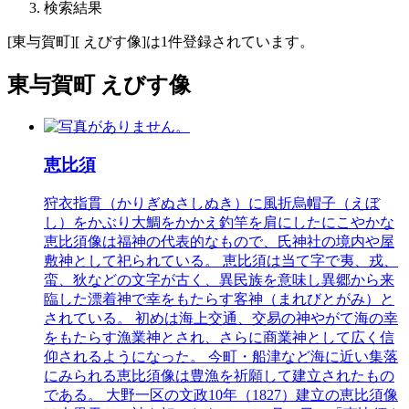
検索結果
[東与賀町][ えびす像]は1件登録されています。
東与賀町 えびす像
恵比須
狩衣指貫（かりぎぬさしぬき）に風折烏帽子（えぼ
し）をかぶり大鯛をかかえ釣竿を肩にしたにこやかな
恵比須像は福神の代表的なもので、氏神社の境内や屋
敷神として祀られている。 恵比須は当て字で夷、戎、
蛮、狄などの文字が古く、異民族を意味し異郷から来
臨した漂着神で幸をもたらす客神（まれびとがみ）と
されている。 初めは海上交通、交易の神やがて海の幸
をもたらす漁業神とされ、さらに商業神として広く信
仰されるようになった。 今町・船津など海に近い集落
にみられる恵比須像は豊漁を祈願して建立されたもの
である。 大野一区の文政10年（1827）建立の恵比須像