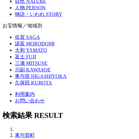
自然
NATURE
人物
PERSON
物語・いわれ
STORY
お宝情報／地域別
佐賀
SAGA
諸富
MORODOMI
大和
YAMATO
富士
FUJI
三瀬
MITSUSE
川副
KAWASOE
東与賀
HIGASHIYOKA
久保田
KUBOTA
利用案内
お問い合わせ
検索結果
RESULT
東与賀町