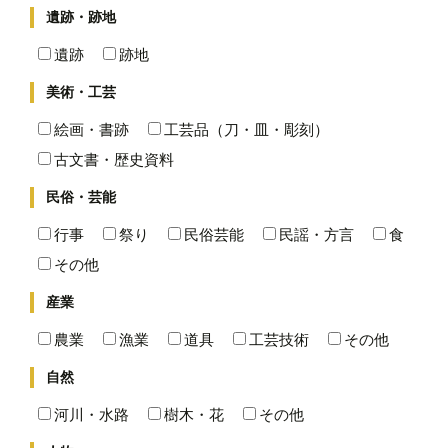
遺跡・跡地
遺跡
跡地
美術・工芸
絵画・書跡
工芸品（刀・皿・彫刻）
古文書・歴史資料
民俗・芸能
行事
祭り
民俗芸能
民謡・方言
食
その他
産業
農業
漁業
道具
工芸技術
その他
自然
河川・水路
樹木・花
その他