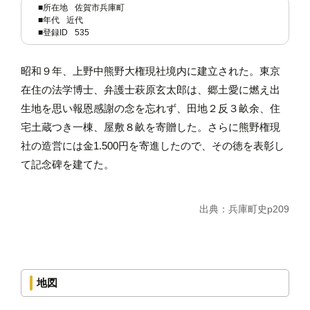
■所在地
佐賀市兵庫町
■年代
近代
■登録ID
535
昭和９年、上野中熊野大権現社境内に建立された。東京
在住の法学博士、弁護士萩原玄太郎は、郷土愛に燃え出
生地を思い報恩感謝の念を忘れず、田地２反３畝余、住
宅土蔵つき一棟、屋敷８畝を寄贈した。さらに熊野権現
社の造営には金1.500円を寄進したので、その徳を表彰し
て記念碑を建てた。
出典：兵庫町史p209
地図