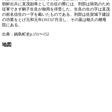
朝鮮出兵に直茂副将として出征の際には、刑部は病気のため
従軍できず嗣子生良が御用を拝受した。生良の生の字は直茂
の前名信生の一字を戴いたものである。刑部は佐賀城下建設
の功業をとげ元和元年(1615)7月没し、その墓は蛎久の栖竜
院にある。
出典：鍋島町史p.151〜152
地図