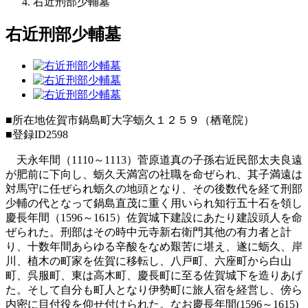
右近刑部少輔墓
右近刑部少輔墓
■所在地
佐賀市鍋島町大字蛎久１２５９（栖竜院）
■登録ID
2598
天永年間（1110～1113）菅原道真の子孫右近民部太夫良遠
が肥前に下向し、蛎久天満宮の社職を命ぜられ、其子満遠は
対馬守に任ぜられ蛎久の地頭となり、その後数代を経て刑部
少輔の代となって鍋島直茂に重く用いられ知行五十石を領し
慶長年間（1596～1615）佐賀城下建設にあたり建設頭人を命
ぜられた。刑部はその時中元寺新右衛門其他の有力者と計
り、十数年間あらゆる辛酸をなめ艱苦に堪え、遂に蛎久、岸
川、植木の町家を佐賀に移転し、八戸町、六座町から白山
町、呉服町、東は高木町、慶長町に至る佐賀城下を造りあげ
た。そして自分も町人となり伊勢町に旅人宿を経営し、傍ら
内密に目付役を仰せ付けられた。なお慶長年間(1596～1615)