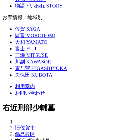
物語・いわれ
STORY
お宝情報／地域別
佐賀
SAGA
諸富
MORODOMI
大和
YAMATO
富士
FUJI
三瀬
MITSUSE
川副
KAWASOE
東与賀
HIGASHIYOKA
久保田
KUBOTA
利用案内
お問い合わせ
右近刑部少輔墓
旧佐賀市
鍋島校区