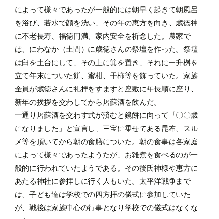
によって様々であったが一般的には朝早く起きて朝風呂
を浴び、若水で顔を洗い、その年の恵方を向き、歳徳神
に不老長寿、福徳円満、家内安全を祈念した。農家で
は、にわなか（土間）に歳徳さんの祭壇を作った。祭壇
は臼を土台にして、その上に箕を置き、それに一升桝を
立て年末についた餅、蜜柑、干柿等を飾っていた。家族
全員が歳徳さんに礼拝をすますと座敷に年長順に座り、
新年の挨拶を交わしてから屠蘇酒を飲んだ。
一通り屠蘇酒を交わす式が済むと鏡餅に向って「〇〇歳
になりました」と宣言し、三宝に乗せてある昆布、スル
メ等を頂いてから朝の食膳についた。朝の食事は各家庭
によって様々であったようだが、お雑煮を食べるのが一
般的に行われていたようである。その後氏神様や恵方に
あたる神社に参拝しに行く人もいた。太平洋戦争まで
は、子ども達は学校での四方拝の儀式に参加していた
が、戦後は家族中心の行事となり学校での儀式はなくな