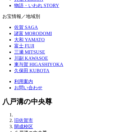
物語・いわれ
STORY
お宝情報／地域別
佐賀
SAGA
諸富
MORODOMI
大和
YAMATO
富士
FUJI
三瀬
MITSUSE
川副
KAWASOE
東与賀
HIGASHIYOKA
久保田
KUBOTA
利用案内
お問い合わせ
八戸溝の中央尊
旧佐賀市
開成校区