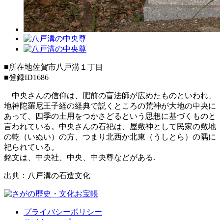
■所在地
佐賀市八戸溝１丁目
■登録ID
1686
中央さんの信仰は、肥前の盲法師が広めたものといわれ、
地神陀羅尼王子経の経典で説くところの荒神が大地の中央に
あって、四季の土用をつかさどるという思想に基づくものと
言われている。中央さんの石祀は、屋敷神として民家の敷地
の乾（いぬい）の方、つまり北西か北東（うしとら）の隅に
祀られている。
銘文は、中央社、中央、中央尊などがある.
出典：八戸溝の石造文化
プライバシーポリシー