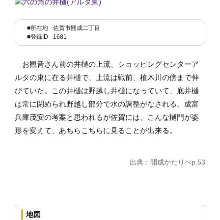
■所在地
佐賀市開成二丁目
■登録ID
1681
お観音さん前の井樋の上流、ショッピングセンターア
ルタの東に在る井樋で、上流は戦前、植木川の傍まで伸
びていた。この井樋は野越し井樋になっていて、底井樋
は常に閉められ野越し部分で水の調整がなされる。成富
兵庫茂安の考案と思われるが佐賀には、こんな樋門が姿
形を変えて、あちらこちらに見ることが出来る。
出典：開成かたりべp.53
地図