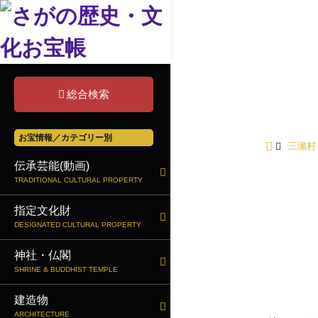
蛇聟
総合検索
お宝情報／カテゴリー別
三瀬村
伝承芸能(動画)
TRADITIONAL CULTURAL PROPERTY
指定文化財
DESIGNATED CULTURAL PROPERTY
神社・仏閣
SHRINE & BUDDHIST TEMPLE
建造物
ARCHITECTURE