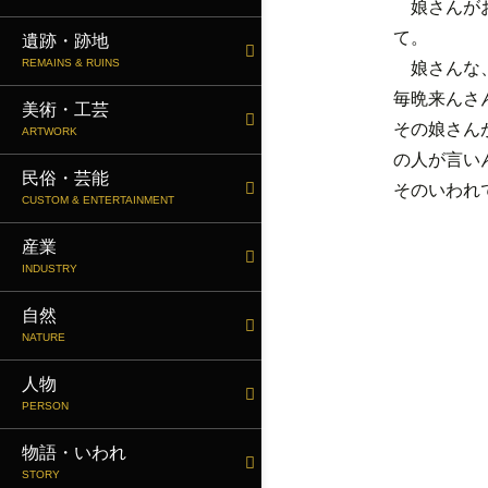
娘さんがお
て。
遺跡・跡地
REMAINS & RUINS
娘さんな、
毎晩来んさ
美術・工芸
その娘さん
ARTWORK
の人が言い
民俗・芸能
そのいわれ
CUSTOM & ENTERTAINMENT
産業
INDUSTRY
自然
NATURE
人物
PERSON
物語・いわれ
STORY