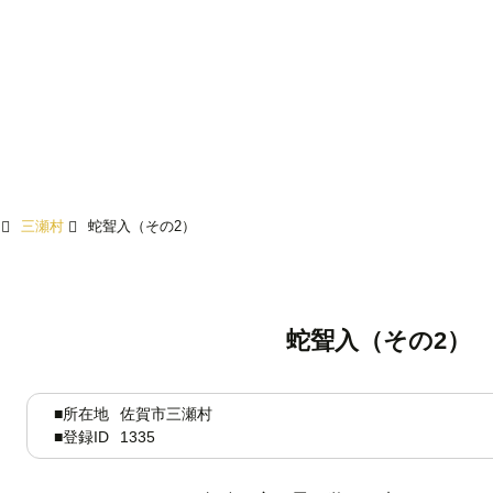
入（その2）
三瀬村
蛇聟入（その2）
蛇聟入（その2）
■所在地
佐賀市三瀬村
■登録ID
1335