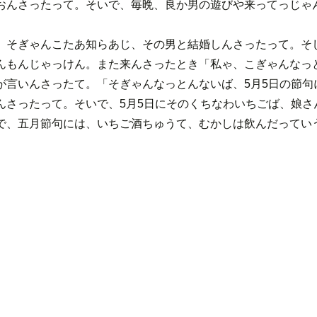
んさったって。そいで、毎晩、良か男の遊びや来ってっじゃ
そぎゃんこたあ知らあじ、その男と結婚しんさったって。そ
んもんじゃっけん。また来んさったとき「私ゃ、こぎゃんなっ
が言いんさったて。「そぎゃんなっとんないば、5月5日の節
んさったって。そいで、5月5日にそのくちなわいちごば、娘
で、五月節句には、いちご酒ちゅうて、むかしは飲んだって