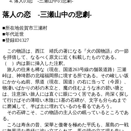
落人の恋 -三瀬山中の悲劇-
落人の恋 -三瀬山中の悲劇-
■所在地
佐賀市三瀬村
■年代
近世
■登録ID
1327
この物語は、西江 靖氏の著になる『火の国物語』の一節
を拝借して、なるべく原文に近く転載したものである。
（ ）内は新に挿入した注釈。
旅人の往来も稀な（現在、国道263号線の舗装道路）三瀬
峠は、神埼郡の北端福岡県に境する所である。その峻しい坂
にかからぬ前、県道（現在、国道）の右に当って（今原）、
物凄いばかりの杉の木立と、魔の住むような水の碧い塘と
は、注意深い旅人には直ぐに眼につく筈である。尚深く探し
て行けばその薄暗い木陰に1基の石碑が、文字も分らぬまで
に磨滅して、半ば土に埋れているのを看るであろう。
その石碑こそ、この物語の主人公の眠っているところであ
る。
ころは寿永の昔、栄華と傲奢を極めた平氏も、屋島の一戦
に無風流な義経に追い立てられて、馬の蹄の立て場を失い、