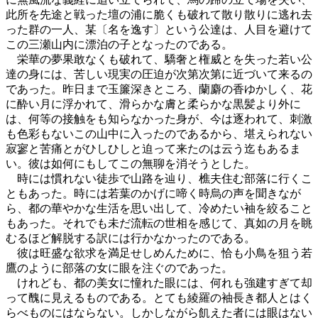
此所を先途と戦った壇の浦に脆くも破れて散り散りに逃れ去
った群の一人、某〔名を逸す〕という公達は、人目を避けて
この三瀬山内に漂泊の子となったのである。
栄華の夢果敢なくも破れて、驕奢と権威とを失った若い公
達の身には、苦しい現実の圧迫が次第次第に近づいて来るの
であった。昨日まで玉簾深きところ、蘭麝の香ゆかしく、花
に酔い月に浮かれて、滑らかな膚と柔らかな黒髪より外に
は、何等の接触をも知らなかった身が、今は逐われて、刺激
も色彩もないこの山中に入ったのであるから、堪えられない
寂寥と苦痛とがひしひしと迫って来たのは云う迄もあるま
い。彼は如何にもしてこの無聊を消そうとした。
時には慣れない徒歩で山路を辿り、樵夫住む部落に行くこ
ともあった。時には若葉のかげに啼く時烏の声を聞きなが
ら、都の華やかな生活を思い出して、冷めたい袖を絞ること
もあった。それでも未だ流転の世相を感じて、真如の月を眺
むるほど解脱する訳には行かなかったのである。
彼は旺盛な欲求を満足せしめんために、恰も小鳥を狙う若
鷹のように部落の女に眼を注ぐのであった。
けれども、都の美女に憧れた眼には、何れも強建すぎて却
って醜に見えるものである。とても綾羅の袖長き都人とはく
らべものにはならない。しかしながら飢えた者には眼はない