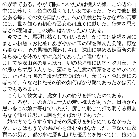
のが常である。やがて眼についたのは樵夫の娘、この辺の山
中には珍しくも色白の愛くるしい女であった。それで彼は機
会ある毎にその女を口説いた。彼の美貌と滑らかな都の言葉
には、世を知らぬ初心な乙女心は直ぐに動いた。行末を思う
ほどの理知は、この娘にはなかったのである。
今でこそ、尾羽打枯らしてはいるが、かつては練絹を身に
まとい粉黛（お化粧）あざやかに玉の階を踏んだ公達。顔な
ら姿なら、その男振の麗わしさは、深山に笑める姫百合の世
知らぬ心を時めかすに充分であったに違いない。
ましてや深山路の夏も浅う、卯の花垣根に仄匂う夕月夜。そ
の悪からず思う人から、蜜にも似た愛の言葉をささやかれて
は、ただもう胸の血潮が波立つばかり、羞じらう色は頬にの
ぼって、うなだれたその姿の如何ばかり艶であったかは云う
までもあるまい。
こうして彼女は、處女十八の誇りを捨てたのである。
ところが、この近所に一人の若い樵夫があった。日頃から
思いをこの娘に寄せていたが、臆して恥じて打ち明くる機会
もなく独り片思いに胸を焦すばかりであった。
娘の方でもうすうすはその気振りを知らぬでもなかった
が、いまはもうその男の心を汲む裕はなかった。草深い山家
育ちの男と、都の水に磨き上げた優男とを較べては、娘の心