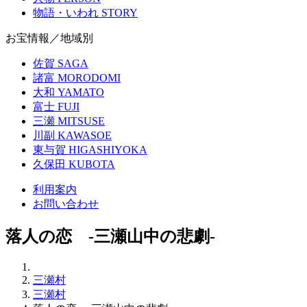
物語・いわれ
STORY
お宝情報／地域別
佐賀
SAGA
諸富
MORODOMI
大和
YAMATO
富士
FUJI
三瀬
MITSUSE
川副
KAWASOE
東与賀
HIGASHIYOKA
久保田
KUBOTA
利用案内
お問い合わせ
落人の恋 -三瀬山中の悲劇-
三瀬村
三瀬村