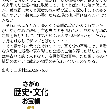
冷え果てた公達の骸に取縋って、よよとばかりに泣き伏した
が、反魂香（焼くと死者の魂を呼び返して煙の中にその姿を
現わすという想像上の香）ならぬ現の魂が再び蘇ることはで
きない。
それからは夜となく昼となく悲嘆の涙にかきくれていた
が、やがて心に許せし亡き夫の後を迫わんと、艶やかな緑の
黒髪を振り乱して、狂気の如く塘の岸へ駈寄ったが、そのま
ま身を跳らしてザンブとばかり・・・。
その塘が前に云ったそれなので、直ぐ傍の石碑こそ、果敢
なき恋路に最後の頁を彩った公達の亡骸を葬った所だと。今
は年古りて訪う人もなく、春風秋雨幾百年。ただ更くる夜の
燼辺のまどいに故老の物語のみ伝わっているのである。
出典：三瀬村誌p.656〜658