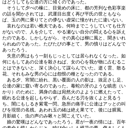
はどうしても公達の方に傾くのであった。
そうして夕べの椽に、目覚めの床に、都の芳列な色彩享楽
の話を聞かされては、武運目出度く再び平氏の世ともなら
ば、玉の輿に乗りてとの儚ない虚栄に憧がれたに違いない。
哀れなのは若い樵夫である。何時までこうしていても仕方
がないので、人を介して、やる瀬ない自分の悶える心を訴え
たのである。しかしながら、その真心は柳に風と、聞きいれ
られぬのであった。たびたびの事とて、男の憤りはどんなで
あったろう。
失意の男はもう一刻もじっとしては居られなくなった。如
何にもしてあの公達を殺さねば、女の心を我が物に占むるこ
とはできないと、深く決心して謀らんでいた。逝く雲、散る
花、それもみな男の心には怨恨の種となったのである。
ある夕、宵闇に紛れ、黒い覆面の人の影は、抜足さし足、
公達の家に窺い寄るのであった。毒蛇の牙のような瞋恚（い
かり）のために、満身の血は宛然火のよように燃えたって、
眠れる公達を起しもやらず、呑んだる刃を抜くよと見るう
ち、闇にもしるき紫電一閃。急所の痛手に公達はアッとの叫
びを現世の名残。あわれ玉の緒は絶え果てて、後には腥風、
月影細く、虫の声のみ啾々と聞こえていた。
娘の驚嘆はどんなであったろう。君が一夜の情には、百年
の寿命も惜しからじと、睦び合いしも槿花の夢。傷ましくも